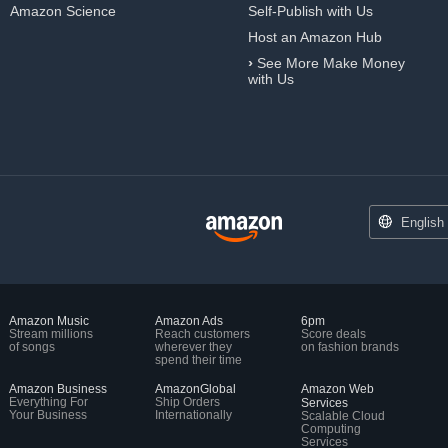
Amazon Science
Self-Publish with Us
Host an Amazon Hub
›
See More Make Money
with Us
English
Amazon Music
Amazon Ads
6pm
Stream millions
Reach customers
Score deals
of songs
wherever they
on fashion brands
spend their time
Amazon Business
AmazonGlobal
Amazon Web
Everything For
Ship Orders
Services
Your Business
Internationally
Scalable Cloud
Computing
Services