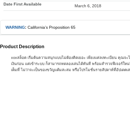
Date First Available
March 6, 2018
WARNING
:
California’s Proposition 65
Product Description
xoxสล็อต เริ่มต้นความสนุกแบบไม่ต้องคิดเยอะ เพียงแค่ลงทะเบียน คุณจะได
เงินก่อน แค่เข้าระบบ ก็สามารถทดลองเล่นได้ทันที พร้อมสำรวจฟีเจอร์ให
เต็มที่ ไม่ว่าจะเป็นของขวัญแต้มสะสม หรือโปรโมชั่นรายสัปดาห์ที่อัปเดตเ