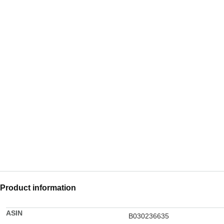
Product information
ASIN
B030236635