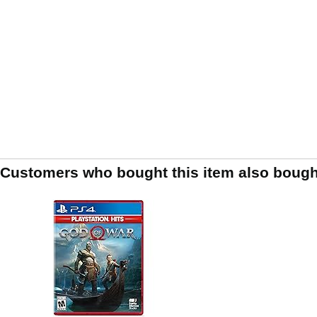
Customers who bought this item also bough