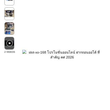
2 VIDEOS