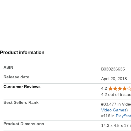
Product information
ASIN
B030236635
Release date
April 20, 2018
Customer Reviews
4.2
4.2 out of 5 star
Best Sellers Rank
#83,477 in Vid
Video Games
)
#116 in
PlaySta
Product Dimensions
14.3 x 4.5 x 17