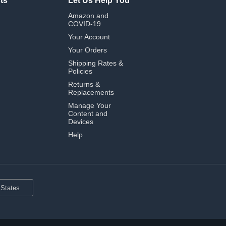
ts
Let Us Help You
Amazon and
COVID-19
Your Account
Your Orders
Shipping Rates &
Policies
Returns &
Replacements
Manage Your
Content and
Devices
Help
 States