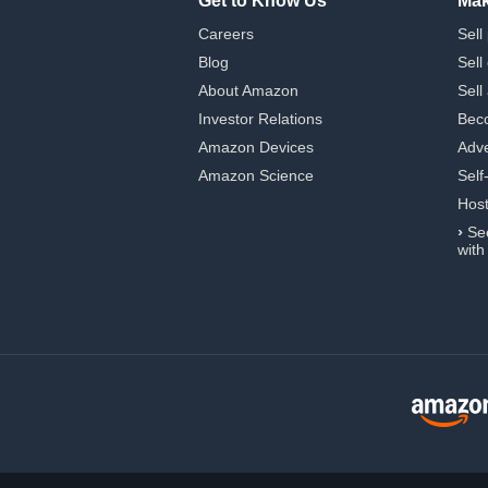
Get to Know Us
Mak
Careers
Sell
Blog
Sell
About Amazon
Sell
Investor Relations
Beco
Amazon Devices
Adve
Amazon Science
Self
Hos
›
Se
with