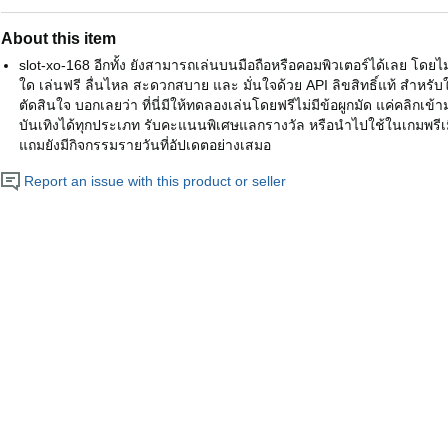
About this item
slot-xo-168 อีกทั้ง ยังสามารถเล่นบนมือถือหรือคอมพิวเตอร์ได้เลย โดย
ใด เล่นฟรี ลื่นไหล สะดวกสบาย และ มั่นใจด้วย API ลิขสิทธิ์แท้ สำหรับ
ตัดสินใจ บอกเลยว่า ที่นี่มีให้ทดลองเล่นโดยฟรีไม่มีข้อผูกมัด แค่คลิกเข้
บันเทิงได้ทุกประเภท รับคะแนนพิเศษแลกรางวัล หรือนำไปใช้ในเกมพรีเมี
แถมยังมีกิจกรรมรายวันที่อัปเดตอย่างเสมอ
Report an issue with this product or seller