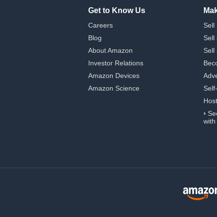
Get to Know Us
Mak
Careers
Sell
Blog
Sell
About Amazon
Sell
Investor Relations
Beco
Amazon Devices
Adve
Amazon Science
Self
Hos
›
Se
with