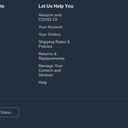
ts
Let Us Help You
Amazon and
COVID-19
Your Account
Your Orders
Shipping Rates &
Policies
Returns &
Replacements
Manage Your
Content and
Devices
Help
 States