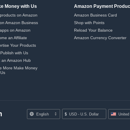
e Money with Us
Amazon Payment Produc
 products on Amazon
Amazon Business Card
 on Amazon Business
Shop with Points
 apps on Amazon
Reload Your Balance
me an Affiliate
Amazon Currency Converter
rtise Your Products
-Publish with Us
t an Amazon Hub
e More Make Money
 Us
English
$
USD - U.S. Dollar
United