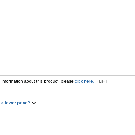
 information about this product, please
click here.
[PDF ]
t a lower price?