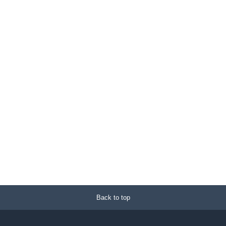
Back to top