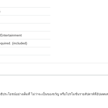
5
Entertainment
equired. (included)
ธิประโยชน์อย่างเต็มที่ ไม่ว่าจะเป็นของขวัญ หรือโปรโมชั่นรายสัปดาห์ที่อัปเดตเ