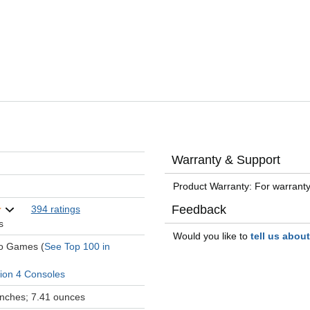
Warranty & Support
Product Warranty: For warranty
Feedback
394 ratings
s
Would you like to
tell us abou
eo Games (
See Top 100 in
tion 4 Consoles
 inches; 7.41 ounces