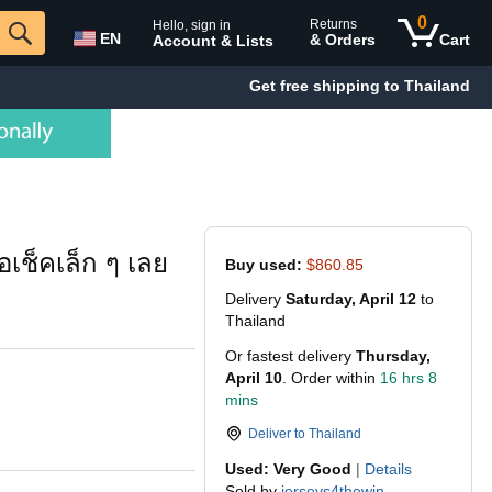
0
Returns
Hello, sign in
EN
& Orders
Cart
Account & Lists
Get free shipping to Thailand
อเช็คเล็ก ๆ เลย
Buy used:
$860.85
Delivery
Saturday, April 12
to
Thailand
Or fastest delivery
Thursday,
April 10
. Order within
16 hrs 8
mins
Deliver to
Thailand
Used: Very Good
|
Details
Sold by
jerseys4thewin