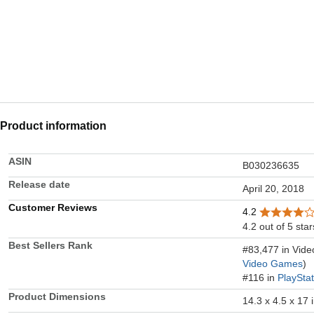
Product information
ASIN
B030236635
Release date
April 20, 2018
Customer Reviews
4.2
4.2 out of 5 star
Best Sellers Rank
#83,477 in Vid
Video Games
)
#116 in
PlaySta
Product Dimensions
14.3 x 4.5 x 17