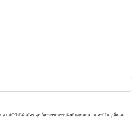
สมอ แม้ยังไม่ได้สมัคร คุณก็สามารถมารับฟังเสียงคนเล่น เกมคาสิโน รูเล็ตและ