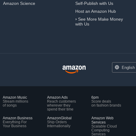
Amazon Science
Self-Publish with Us
Host an Amazon Hub
›
See More Make Money
with Us
English
Amazon Music
Amazon Ads
6pm
Stream millions
Reach customers
Score deals
of songs
wherever they
on fashion brands
spend their time
Amazon Business
AmazonGlobal
Amazon Web
Everything For
Ship Orders
Services
Your Business
Internationally
Scalable Cloud
Computing
Services