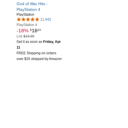
God of War Hits -
PlayStation 4
PlayStation
11,442
PlayStation 4
-18%
16
$
43
List:
$19.99
Get it as soon as
Friday, Apr
11
FREE Shipping on orders
over $35 shipped by Amazon