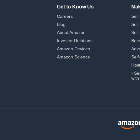
Get to Know Us
Mak
Careers
Sell
Blog
Sell
About Amazon
Sell
Investor Relations
Beco
Amazon Devices
Adve
Amazon Science
Self
Hos
›
Se
with