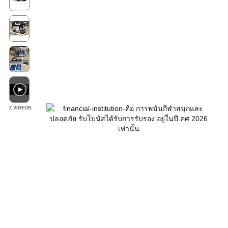
2 VIDEOS