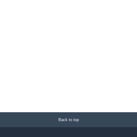
Back to top