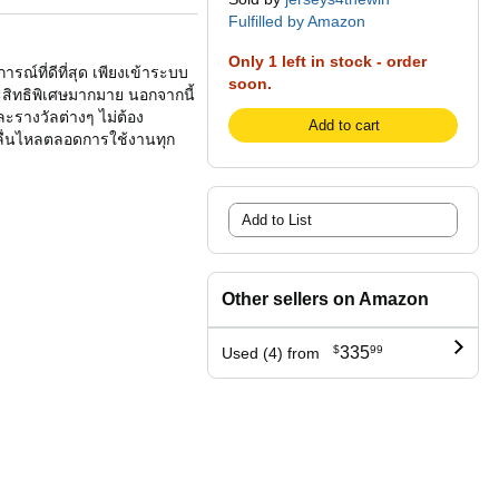
Fulfilled by Amazon
Only 1 left in stock - order
ณ์ที่ดีที่สุด เพียงเข้าระบบ
soon.
ะสิทธิพิเศษมากมาย นอกจากนี้
ะรางวัลต่างๆ ไม่ต้อง
Add to cart
ลื่นไหลตลอดการใช้งานทุก
Add to List
Other sellers on Amazon
$
335
99
Used (4) from