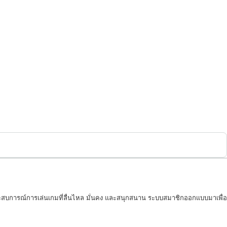
ผัสประสบการณ์การเล่นเกมที่ลื่นไหล มั่นคง และสนุกสนาน ระบบสมาชิกออกแบบมาเพื่อ