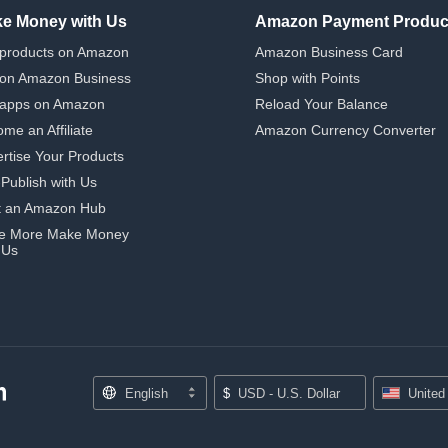
e Money with Us
Amazon Payment Produc
 products on Amazon
Amazon Business Card
 on Amazon Business
Shop with Points
 apps on Amazon
Reload Your Balance
me an Affiliate
Amazon Currency Converter
rtise Your Products
-Publish with Us
t an Amazon Hub
e More Make Money
 Us
English
$
USD - U.S. Dollar
United