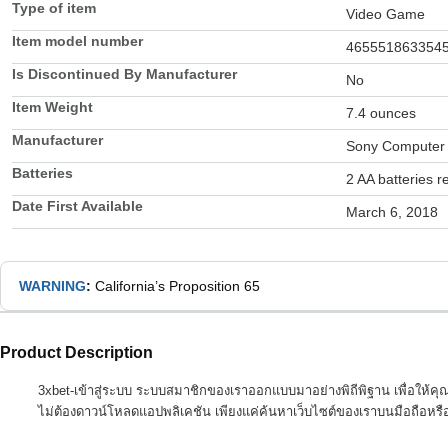
Type of item
Video Game
Item model number
465551863354
Is Discontinued By Manufacturer
No
Item Weight
7.4 ounces
Manufacturer
Sony Computer 
Batteries
2 AA batteries r
Date First Available
March 6, 2018
WARNING
:
California’s Proposition 65
Product Description
3xbet-เข้าสู่ระบบ ระบบสมาชิกของเราออกแบบมาอย่างพิถีพิฐาน เพื่อให้คุ
ไม่ต้องดาวน์โหลดแอปพลิเคชัน เพียงแค่ค้นหาเว็บไซต์ของเราบนมือถือหรือค