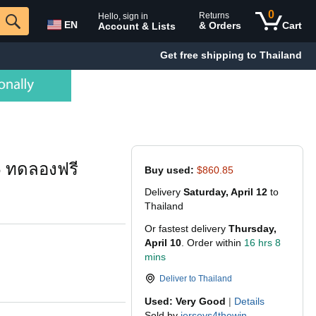
0
Returns
Hello, sign in
EN
& Orders
Cart
Account & Lists
Get free shipping to Thailand
26 ทดลองฟรี
Buy used:
$860.85
Delivery
Saturday, April 12
to
Thailand
Or fastest delivery
Thursday,
April 10
. Order within
16 hrs 8
mins
Deliver to
Thailand
Used: Very Good
|
Details
Sold by
jerseys4thewin