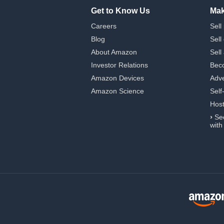
Get to Know Us
Mak
Careers
Sell
Blog
Sell
About Amazon
Sell
Investor Relations
Beco
Amazon Devices
Adve
Amazon Science
Self
Hos
›
Se
with