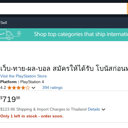
Sell
เว็บ-ทาย-ผล-บอล สมัครให้ได้รับ โบนัสก่อน
Visit the PlayStation Store
Platform :
PlayStation 4
4.2
394 ratings
719
$
98
$123.86 Shipping & Import Charges to Thailand
Details
Only 1 left in stock - order soon.