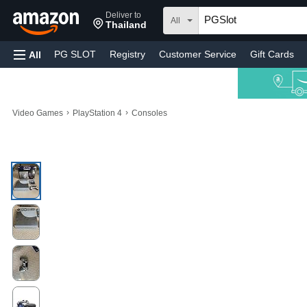
Deliver to
All
Thailand
PG SLOT
Registry
Customer Service
Gift Cards
All
›
›
Video Games
PlayStation 4
Consoles