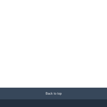
Back to top