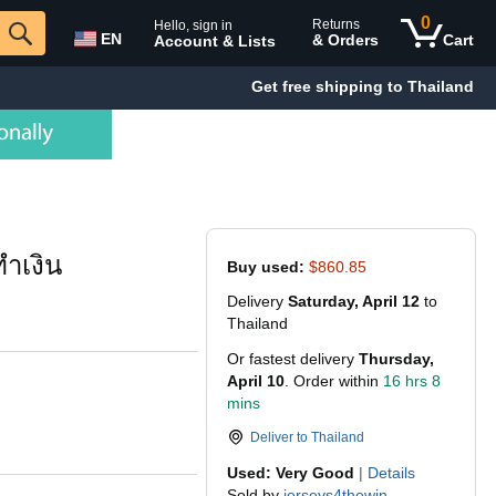
0
Returns
Hello, sign in
EN
& Orders
Cart
Account & Lists
Get free shipping to Thailand
ทำเงิน
Buy used:
$860.85
Delivery
Saturday, April 12
to
Thailand
Or fastest delivery
Thursday,
April 10
. Order within
16 hrs 8
mins
Deliver to
Thailand
Used: Very Good
|
Details
Sold by
jerseys4thewin