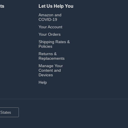
ts
Let Us Help You
Amazon and
COVID-19
Your Account
Your Orders
Shipping Rates &
Policies
Returns &
Replacements
Manage Your
Content and
Devices
Help
 States