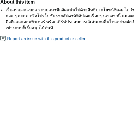
About this item
เว็บ-ทาย-ผล-บอล ระบบสมาชิกอัดแน่นไปด้วยสิทธิประโยชน์พิเศษ ไม่ว่
ค่อย ๆ สะสม หรือโปรโมชั่นรายสัปดาห์ที่อัปเดตเรื่อยๆ นอกจากนี้ แพล
มือถือและคอมพิวเตอร์ พร้อมเสิร์ฟประสบการณ์เล่นเกมลื่นไหลอย่างต่อเน
เข้าระบบก็เริ่มสนุกได้ทันที
Report an issue with this product or seller