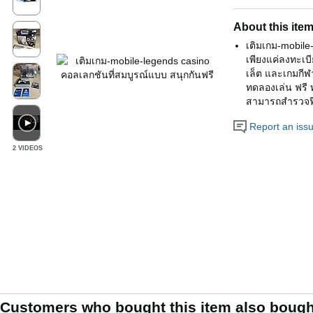
About this ite
เติมเกม-mobile
เพียงแค่ลงทะเบ
เล็ต และเกมกีฬ
ทดลองเล่น ฟรี ท
สามารถสำรวจฟีเ
Report an issue
2 VIDEOS
Customers who bought this item also bough