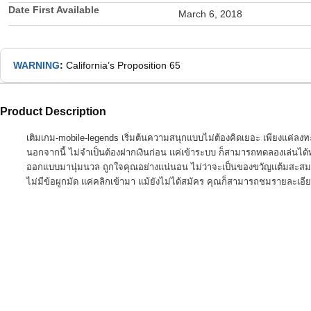
Date First Available
March 6, 2018
WARNING
:
California’s Proposition 65
Product Description
เติมเกม-mobile-legends เริ่มต้นความสนุกแบบไม่ต้องคิดเยอะ เพียงแค่ลงท
นอกจากนี้ ไม่จำเป็นต้องฝากเงินก่อน แค่เข้าระบบ ก็สามารถทดลองเล่นได้ท
ออกแบบมานุ่มนวล ถูกใจคุณอย่างแน่นอน ไม่ว่าจะเป็นของขวัญแต้มสะสม ห
ไม่มีข้อผูกมัด แค่คลิกเข้ามา แม้ยังไม่ได้สมัคร คุณก็สามารถชมรายละเอ