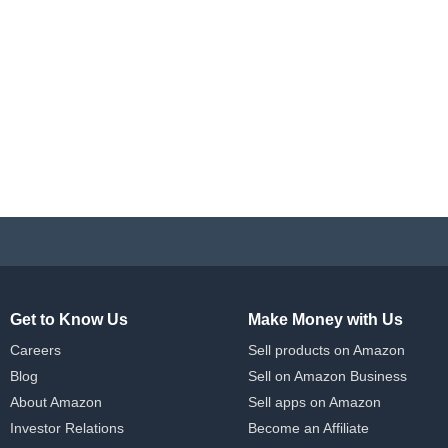
Get to Know Us
Make Money with Us
Careers
Sell products on Amazon
Blog
Sell on Amazon Business
About Amazon
Sell apps on Amazon
Investor Relations
Become an Affiliate