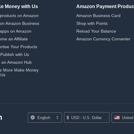
e Money with Us
Amazon Payment Produc
 products on Amazon
Amazon Business Card
 on Amazon Business
Shop with Points
 apps on Amazon
Reload Your Balance
me an Affiliate
Amazon Currency Converter
rtise Your Products
-Publish with Us
t an Amazon Hub
e More Make Money
 Us
English
$
USD - U.S. Dollar
United