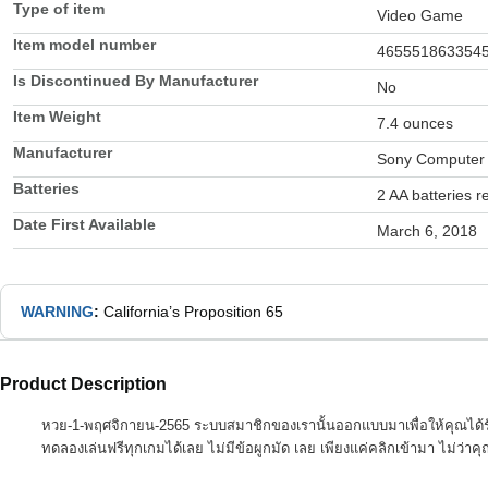
Type of item
Video Game
Item model number
465551863354
Is Discontinued By Manufacturer
No
Item Weight
7.4 ounces
Manufacturer
Sony Computer 
Batteries
2 AA batteries r
Date First Available
March 6, 2018
WARNING
:
California’s Proposition 65
Product Description
หวย-1-พฤศจิกายน-2565 ระบบสมาชิกของเรานั้นออกแบบมาเพื่อให้คุณได้รับส
ทดลองเล่นฟรีทุกเกมได้เลย ไม่มีข้อผูกมัด เลย เพียงแค่คลิกเข้ามา ไม่