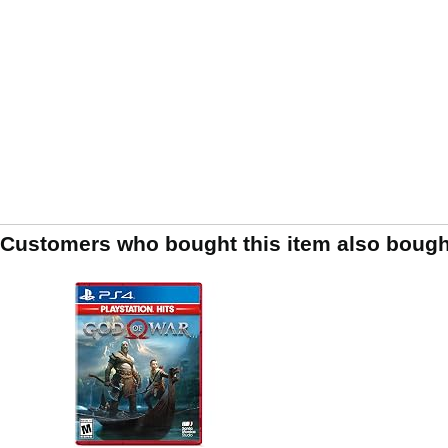
Customers who bought this item also bough