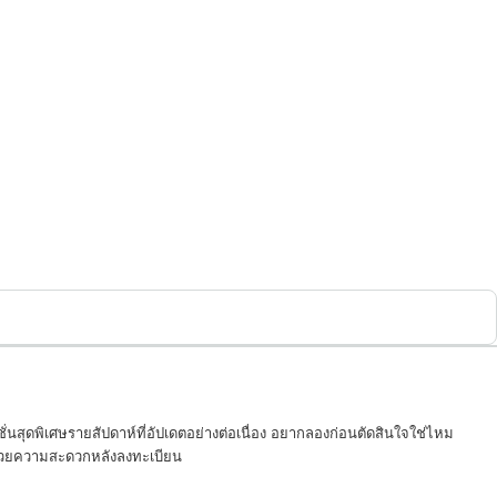
นสุดพิเศษรายสัปดาห์ที่อัปเดตอย่างต่อเนื่อง อยากลองก่อนตัดสินใจใช่ไหม
อำนวยความสะดวกหลังลงทะเบียน