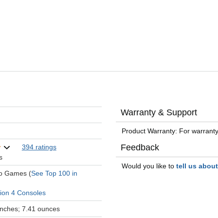
Warranty & Support
Product Warranty: For warranty
Feedback
394 ratings
s
Would you like to
tell us abou
eo Games (
See Top 100 in
tion 4 Consoles
 inches; 7.41 ounces