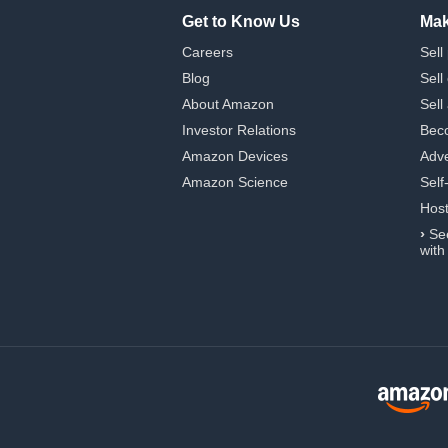
Get to Know Us
Mak
Careers
Sell
Blog
Sell
About Amazon
Sell
Investor Relations
Beco
Amazon Devices
Adve
Amazon Science
Self
Hos
›
Se
with