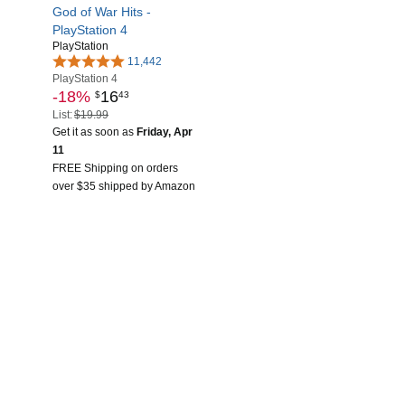
God of War Hits -
PlayStation 4
PlayStation
11,442
PlayStation 4
-18%
16
$
43
List:
$19.99
Get it as soon as
Friday, Apr
11
FREE Shipping on orders
over $35 shipped by Amazon