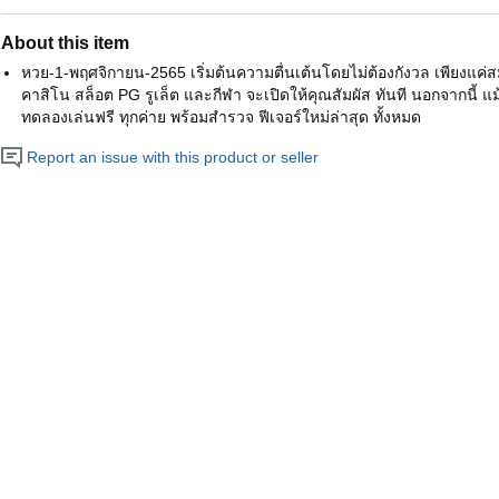
About this item
หวย-1-พฤศจิกายน-2565 เริ่มต้นความตื่นเต้นโดยไม่ต้องกังวล เพียงแค
คาสิโน สล็อต PG รูเล็ต และกีฬา จะเปิดให้คุณสัมผัส ทันที นอกจากนี้ แม
ทดลองเล่นฟรี ทุกค่าย พร้อมสำรวจ ฟีเจอร์ใหม่ล่าสุด ทั้งหมด
Report an issue with this product or seller