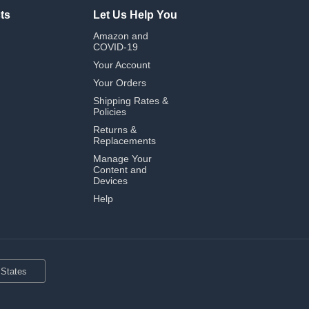
ts
Let Us Help You
Amazon and
COVID-19
Your Account
Your Orders
Shipping Rates &
Policies
Returns &
Replacements
Manage Your
Content and
Devices
Help
 States