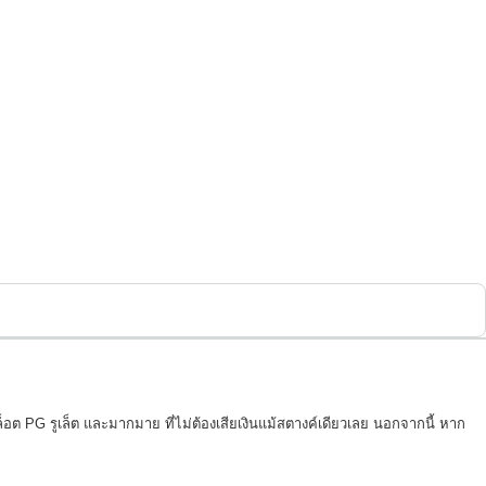
ต PG รูเล็ต และมากมาย ที่ไม่ต้องเสียเงินแม้สตางค์เดียวเลย นอกจากนี้ หาก