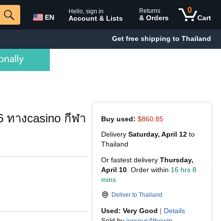
0
Returns
Hello, sign in
EN
& Orders
Cart
Account & Lists
Get free shipping to Thailand
26 ทางcasino กีฬา
Buy used:
$860.85
Delivery
Saturday, April 12
to
Thailand
Or fastest delivery
Thursday,
April 10
. Order within
16 hrs 8
mins
Deliver to
Thailand
Used: Very Good
|
Details
Sold by
jerseys4thewin