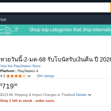
Sell
หวยวันนี้-2-มค-68 รับโบนัสรับเงินคืน ปี 20
Visit the PlayStation Store
Platform :
PlayStation 4
4.2
394 ratings
719
$
98
$123.86 Shipping & Import Charges to Thailand
Details
Only 1 left in stock - order soon.