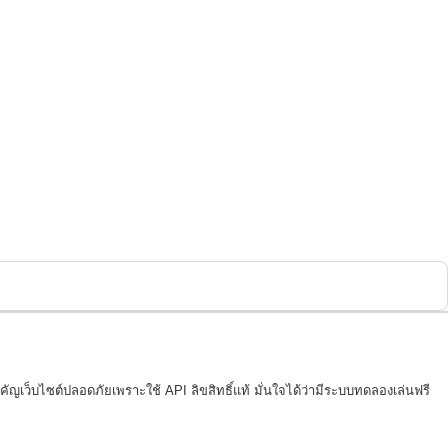
ัญเว็บไซต์ปลอดภัยเพราะใช้ API ลิขสิทธิ์แท้ มั่นใจได้ว่ามีระบบทดลองเล่นฟรี