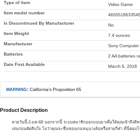
Type of item
Video Game
Item model number
465551863354
Is Discontinued By Manufacturer
No
Item Weight
7.4 ounces
Manufacturer
Sony Computer 
Batteries
2 AA batteries r
Date First Available
March 6, 2018
WARNING
:
California’s Proposition 65
Product Description
หวยวันนี้-2-มค-68 นอกจากนี้ ระบบสมาชิกออกแบบมาเพื่อให้คุณเข้าถึงสิทธิ
เล่นก่อนตัดสินใจ ไม่ว่าคุณจะชื่นชอบเกมหมุนวงล้อหรือสายกีฬา ที่นี่ตอบโ