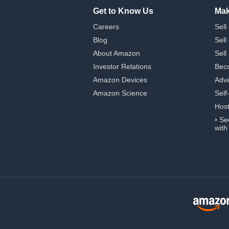
Get to Know Us
Mak
Careers
Sell
Blog
Sell
About Amazon
Sell
Investor Relations
Beco
Amazon Devices
Adve
Amazon Science
Self
Hos
›
Se
with