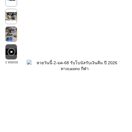
2 VIDEOS