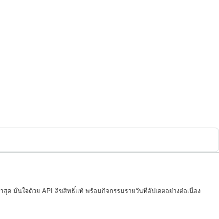
ุด มั่นใจด้วย API ลิขสิทธิ์แท้ พร้อมกิจกรรมรายวันที่อัปเดตอย่างต่อเนื่อง