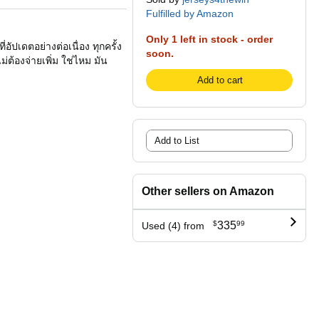
Fulfilled by Amazon
Only 1 left in stock - order
่อัปเดตอย่างต่อเนื่อง ทุกครั้ง
soon.
ม่ต้องจ่ายเพิ่ม ใช่ไหม มัน
Add to cart
Add to List
Other sellers on Amazon
$
335
99
Used (4) from