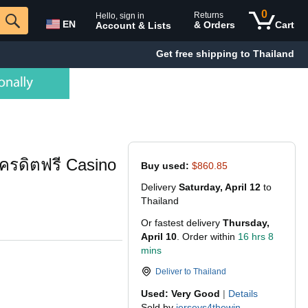
0
Returns
Hello, sign in
EN
& Orders
Cart
Account & Lists
Get free shipping to Thailand
ครดิตฟรี Casino
Buy used:
$860.85
Delivery
Saturday, April 12
to
Thailand
Or fastest delivery
Thursday,
April 10
. Order within
16 hrs 8
mins
Deliver to
Thailand
Used: Very Good
|
Details
Sold by
jerseys4thewin