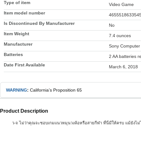
Type of item
Video Game
Item model number
465551863354
Is Discontinued By Manufacturer
No
Item Weight
7.4 ounces
Manufacturer
Sony Computer 
Batteries
2 AA batteries r
Date First Available
March 6, 2018
WARNING
:
California’s Proposition 65
Product Description
ว-จ ไม่ว่าคุณจะชอบเกมแนวหมุนวงล้อหรือสายกีฬา ที่นี่มีให้ครบ แม้ยังไม่ได