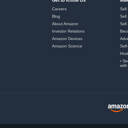
Get to Know Us
Mak
Careers
Sell
Blog
Sell
About Amazon
Sell
Investor Relations
Beco
Amazon Devices
Adve
Amazon Science
Self
Hos
›
Se
with