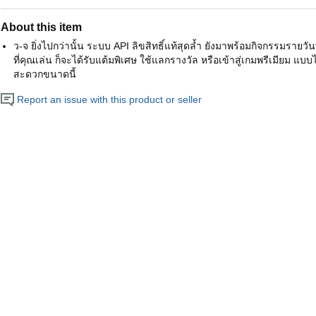
About this item
ว-จ ยิ่งไปกว่านั้น ระบบ API ลิขสิทธิ์แท้สุดล้ำ ยังมาพร้อมกิจกรรมรายวันที
ที่คุณเล่น ก็จะได้รับแต้มพิเศษ ใช้แลกรางวัล หรือเข้าสู่เกมพรีเมียม แบบไ
สะดวกขนาดนี้
Report an issue with this product or seller