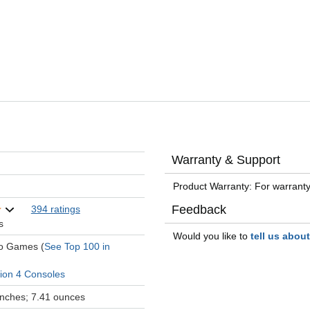
Warranty & Support
Product Warranty: For warranty
Feedback
394 ratings
s
Would you like to
tell us abou
eo Games (
See Top 100 in
tion 4 Consoles
 inches; 7.41 ounces