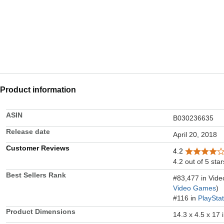
Product information
ASIN
B030236635
Release date
April 20, 2018
Customer Reviews
4.2
4.2 out of 5 star
Best Sellers Rank
#83,477 in Vid
Video Games
)
#116 in
PlaySta
Product Dimensions
14.3 x 4.5 x 17