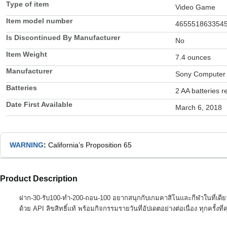
Type of item
Video Game
Item model number
465551863354
Is Discontinued By Manufacturer
No
Item Weight
7.4 ounces
Manufacturer
Sony Computer 
Batteries
2 AA batteries r
Date First Available
March 6, 2018
WARNING
:
California’s Proposition 65
Product Description
ฝาก-30-รับ100-ทํา-200-ถอน-100 อยากสนุกกับเกมคาสิโนและกีฬาในที่เดียว ห
ด้วย API ลิขสิทธิ์แท้ พร้อมกิจกรรมรายวันที่อัปเดตอย่างต่อเนื่อง ทุกครั้งที