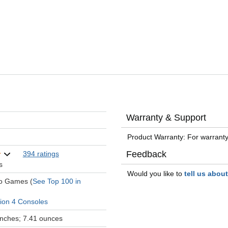
Warranty & Support
Product Warranty: For warranty
Feedback
394 ratings
s
Would you like to
tell us abou
eo Games (
See Top 100 in
tion 4 Consoles
 inches; 7.41 ounces