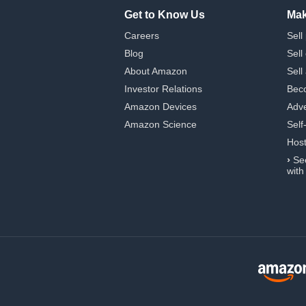
Get to Know Us
Mak
Careers
Sell
Blog
Sell
About Amazon
Sell
Investor Relations
Beco
Amazon Devices
Adve
Amazon Science
Self
Hos
›
Se
with