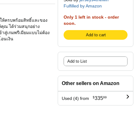
Fulfilled by Amazon
Only 1 left in stock - order
ีให้ครบพร้อมสิทธิ์และของ
soon.
คุณ ได้ร่วมสนุกอย่าง
้าสู่เกมพรีเมียมแบบไม่ต้อง
Add to cart
โอนเงิน
Add to List
Other sellers on Amazon
$
335
99
Used (4) from