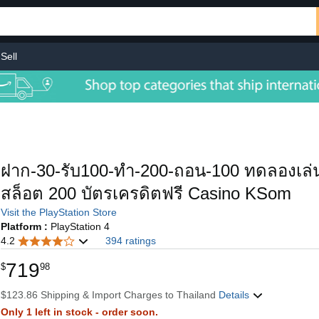
Sell
ฝาก-30-รับ100-ทํา-200-ถอน-100 ทดลองเล
สล็อต 200 บัตรเครดิตฟรี Casino KSom
Visit the PlayStation Store
Platform :
PlayStation 4
4.2
394 ratings
719
$
98
$123.86 Shipping & Import Charges to Thailand
Details
Only 1 left in stock - order soon.