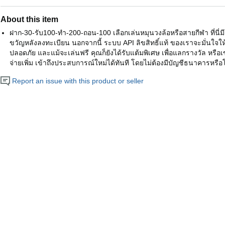
About this item
ฝาก-30-รับ100-ทํา-200-ถอน-100 เลือกเล่นหมุนวงล้อหรือสายกีฬา ที่นี่ม
ขวัญหลังลงทะเบียน นอกจากนี้ ระบบ API ลิขสิทธิ์แท้ ของเราจะมั่นใจให้
ปลอดภัย และแม้จะเล่นฟรี คุณก็ยังได้รับแต้มพิเศษ เพื่อแลกรางวัล หรือเข
จ่ายเพิ่ม เข้าถึงประสบการณ์ใหม่ได้ทันที โดยไม่ต้องมีบัญชีธนาคารหรือ
Report an issue with this product or seller