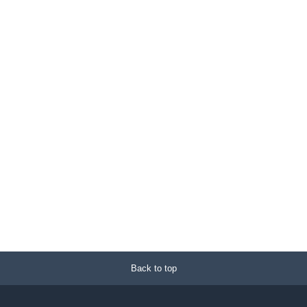
Back to top