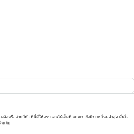
รือสายกีฬา ที่นี่มีให้ครบ เล่นได้เต็มที่ แถมเรายังมีระบบใหม่ล่าสุด มั่นใจ
ิ่มเติม