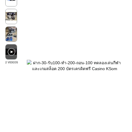
2 VIDEOS