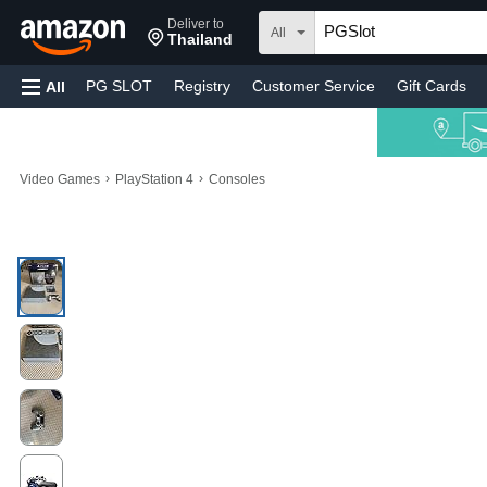
Deliver to
All
Thailand
PG SLOT
Registry
Customer Service
Gift Cards
All
›
›
Video Games
PlayStation 4
Consoles