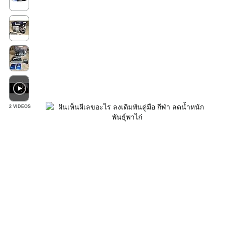
2 VIDEOS