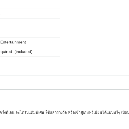
5
Entertainment
equired. (included)
รั้งที่เล่น จะได้รับแต้มพิเศษ ใช้แลกรางวัล หรือเข้าสู่เกมพรีเมียมได้แบบฟรีๆ เป