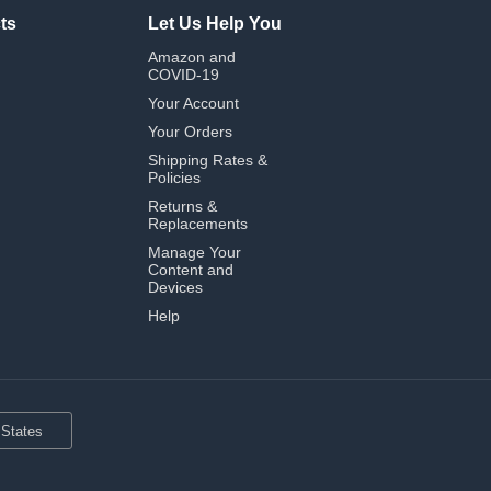
ts
Let Us Help You
Amazon and
COVID-19
Your Account
Your Orders
Shipping Rates &
Policies
Returns &
Replacements
Manage Your
Content and
Devices
Help
 States