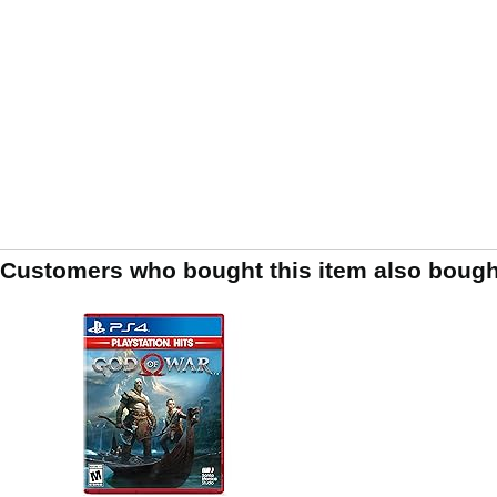
Customers who bought this item also bough