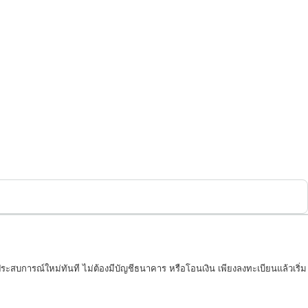
ิดประสบการณ์ใหม่ทันที ไม่ต้องมีบัญชีธนาคาร หรือโอนเงิน เพียงลงทะเบียนแล้วเริ่ม