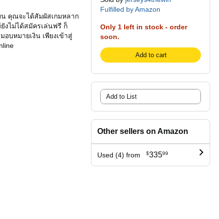
Fulfilled by Amazon
ียน คุณจะได้สัมผัสเกมหลาก
ังไม่ได้สมัครเล่นฟรี ก็
Only 1 left in stock - order
บหมายเงิน เพียงเข้าสู่
soon.
nline
Add to cart
Add to List
Other sellers on Amazon
$
335
99
Used (4) from