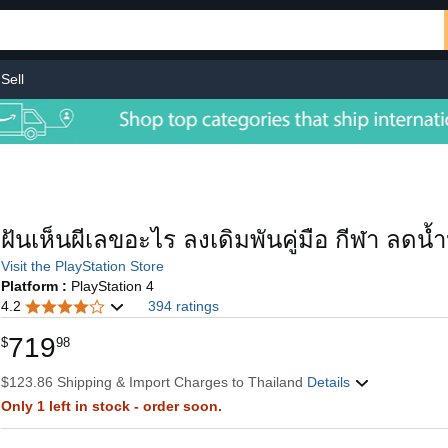
Sell
ฝันเห็นผีเลขอะไร ลงเดิมพันคู่มือ กีฬา ลดน้ำ
Visit the PlayStation Store
Platform :
PlayStation 4
4.2
394 ratings
719
$
98
$123.86 Shipping & Import Charges to Thailand
Details
Only 1 left in stock - order soon.