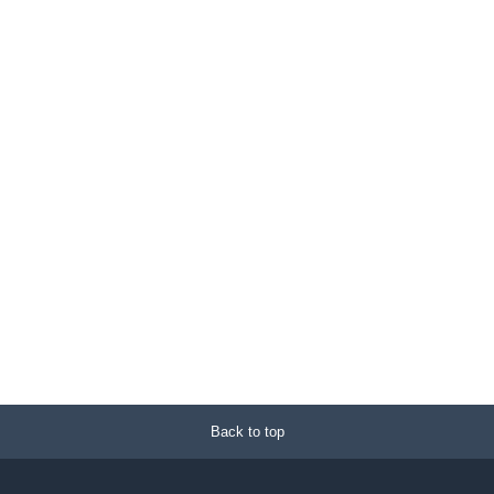
Back to top