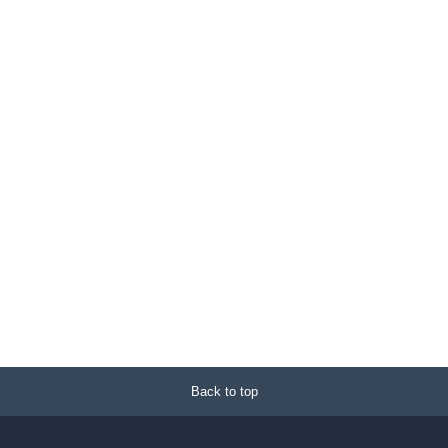
Back to top