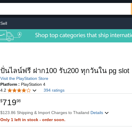
Sell
ปั่นไลน์ฟรี ฝาก100 รับ200 ทุกวันใน pg slot
Visit the PlayStation Store
Platform :
PlayStation 4
4.2
394 ratings
719
$
98
$123.86 Shipping & Import Charges to Thailand
Details
Only 1 left in stock - order soon.