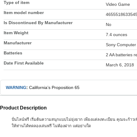
Type of item
Video Game
Item model number
465551863354
Is Discontinued By Manufacturer
No
Item Weight
7.4 ounces
Manufacturer
Sony Computer 
Batteries
2 AA batteries r
Date First Available
March 6, 2018
WARNING
:
California’s Proposition 65
Product Description
ปั่นไลน์ฟรี เริ่มต้นความสนุกแบบไม่ยุ่งยาก เพียงแค่ลงทะเบียน คุณจะก้าว
ให้ท่านได้ทดลองเล่นฟรี ไม่ต้องฝาก แต่อย่างใด