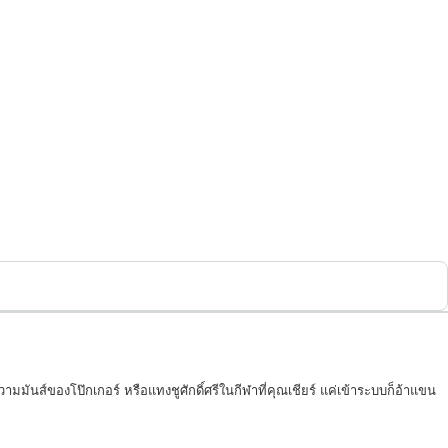
มันส์ของโป๊กเกอร์ หรือแทงชูศักดิ์ศรีในกีฬาที่คุณเชียร์ แค่เข้าระบบก็อ้าแขน