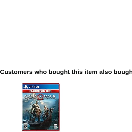
Customers who bought this item also bough