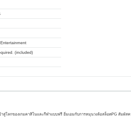
5
Entertainment
equired. (included)
เข้าสู่โลกของเกมคาสิโนและกีฬาแบบฟรี อิ่มเอมกับการหมุนวงล้อสล็อตPG สัมผัสความ