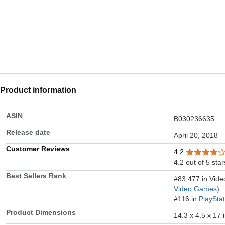
Product information
ASIN
B030236635
Release date
April 20, 2018
Customer Reviews
4.2
4.2 out of 5 star
Best Sellers Rank
#83,477 in Vid
Video Games
)
#116 in
PlaySta
Product Dimensions
14.3 x 4.5 x 17