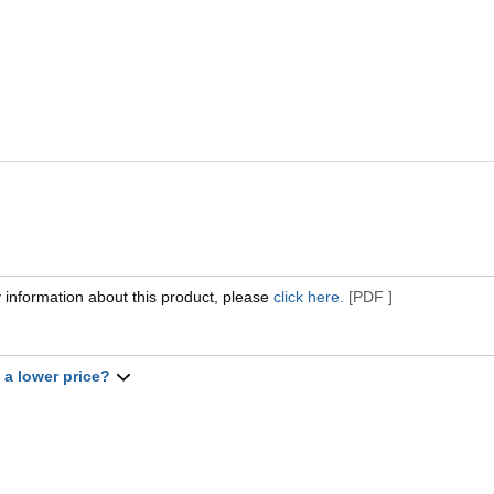
 information about this product, please
click here.
[PDF ]
t a lower price?