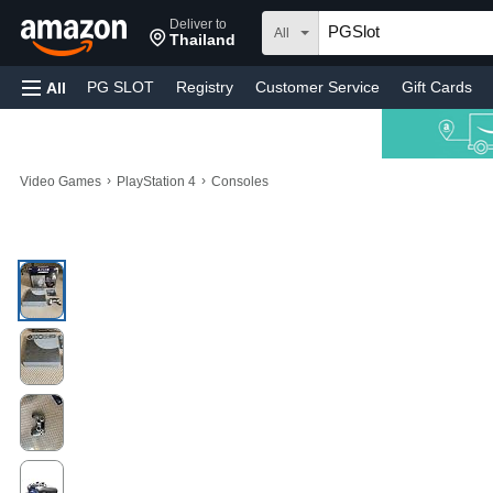
Deliver to
All
Thailand
PG SLOT
Registry
Customer Service
Gift Cards
All
›
›
Video Games
PlayStation 4
Consoles