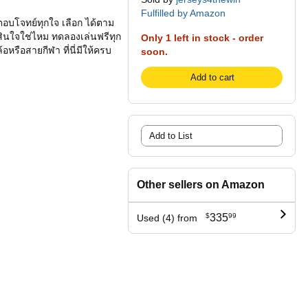
Fulfilled by Amazon
ตอบโจทย์ทุกใจ เลือก ได้ตาม
นใจใช่ไหม ทดลองเล่นฟรีทุก
Only 1 left in stock - order
อหรือสายกีฬา ที่นี่มีให้ครบ
soon.
Add to cart
Add to List
Other sellers on Amazon
$
335
99
Used (4) from