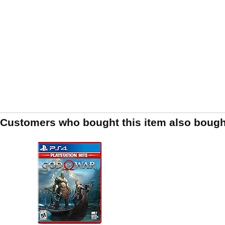
Customers who bought this item also bough