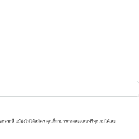
นอกจากนี้ แม้ยังไม่ได้สมัคร คุณก็สามารถทดลองเล่นฟรีทุกเกมได้เลย