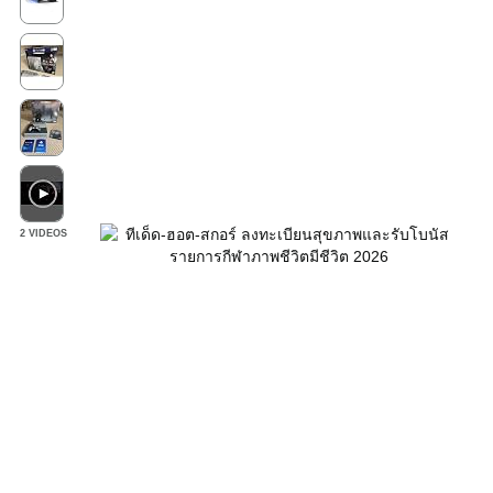
2 VIDEOS