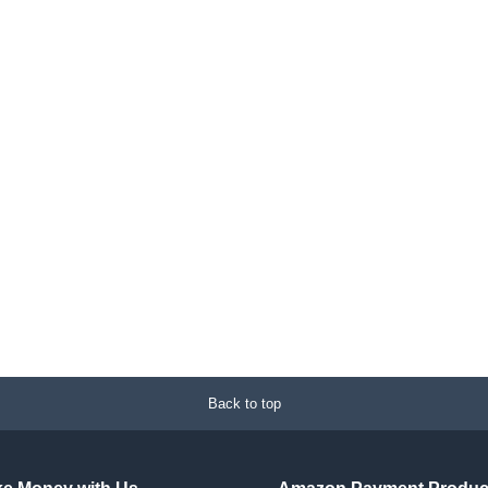
Back to top