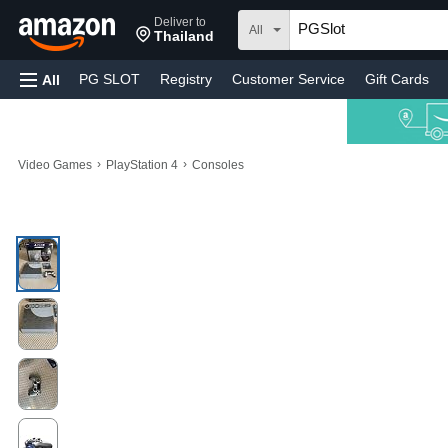
Deliver to
All
Thailand
PG SLOT
Registry
Customer Service
Gift Cards
All
›
›
Video Games
PlayStation 4
Consoles