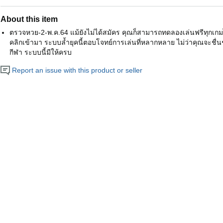
About this item
ตรวจหวย-2-พ.ค.64 แม้ยังไม่ได้สมัคร คุณก็สามารถทดลองเล่นฟรีทุกเกมได้
คลิกเข้ามา ระบบล้ำยุคนี้ตอบโจทย์การเล่นที่หลากหลาย ไม่ว่าคุณจะชื
กีฬา ระบบนี้มีให้ครบ
Report an issue with this product or seller