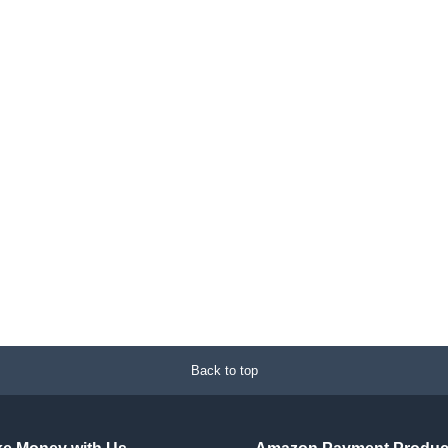
Back to top