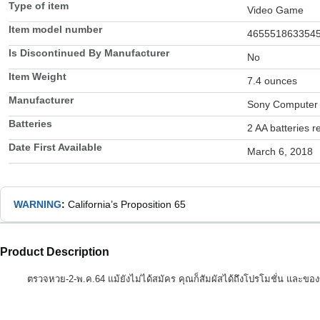
Type of item
Video Game
Item model number
465551863354
Is Discontinued By Manufacturer
No
Item Weight
7.4 ounces
Manufacturer
Sony Computer 
Batteries
2 AA batteries r
Date First Available
March 6, 2018
WARNING
:
California’s Proposition 65
Product Description
ตรวจหวย-2-พ.ค.64 แม้ยังไม่ได้สมัคร คุณก็สัมผัสได้ถึงโปรโมชั่น และของ