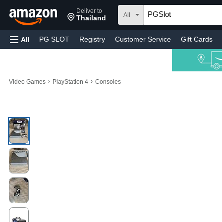
Deliver to
All
Thailand
PG SLOT
Registry
Customer Service
Gift Cards
All
›
›
Video Games
PlayStation 4
Consoles