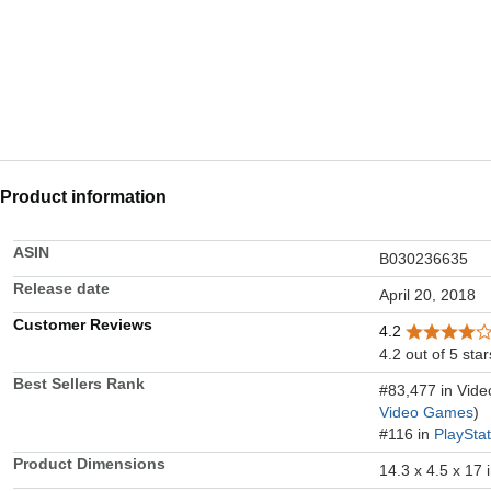
Product information
ASIN
B030236635
Release date
April 20, 2018
Customer Reviews
4.2
4.2 out of 5 star
Best Sellers Rank
#83,477 in Vid
Video Games
)
#116 in
PlaySta
Product Dimensions
14.3 x 4.5 x 17