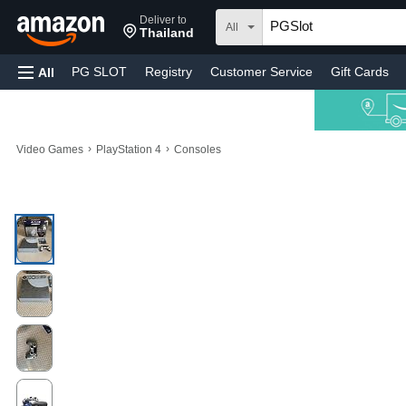
Deliver to
All
Thailand
PG SLOT
Registry
Customer Service
Gift Cards
All
›
›
Video Games
PlayStation 4
Consoles