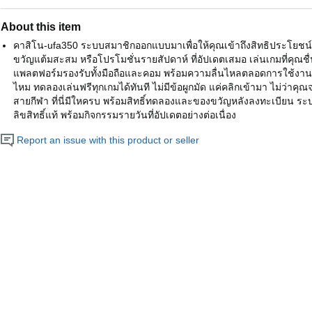
About this item
คาสิโน-ufa350 ระบบสมาชิกออกแบบมาเพื่อให้คุณเข้าถึงสิทธิประโยชน์อย
ขวัญแต้มสะสม หรือโปรโมชั่นรายสัปดาห์ ที่อัปเดตเสมอ เล่นเกมที่คุณช
แพลตฟอร์มรองรับทั้งมือถือและคอม พร้อมความลื่นไหลตลอดการใช้งาน
ไหม ทดลองเล่นฟรีทุกเกมได้ทันที ไม่มีข้อผูกมัด แค่คลิกเข้ามา ไม่ว่า
สายกีฬา ที่นี่มีใหครบ พร้อมสิทธิ์ทดลองและของขวัญหลังลงทะเบียน ระบบ
ลิขสิทธิ์แท้ พร้อมกิจกรรมรายวันที่อัปเดตอย่างต่อเนื่อง
Report an issue with this product or seller