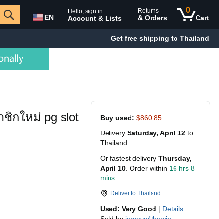
0
Returns
Hello, sign in
EN
& Orders
Cart
Account & Lists
Get free shipping to Thailand
ชิกใหม่ pg slot
Buy used:
$860.85
Delivery
Saturday, April 12
to
Thailand
Or fastest delivery
Thursday,
April 10
. Order within
16 hrs 8
mins
Deliver to
Thailand
Used: Very Good
|
Details
Sold by
jerseys4thewin