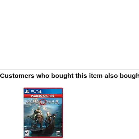
Customers who bought this item also bough