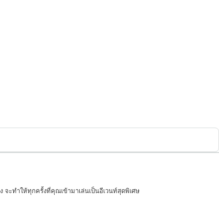
 จะทำให้ทุกครั้งที่คุณเข้ามาเล่นเป็นอีเวนท์สุดพิเศษ