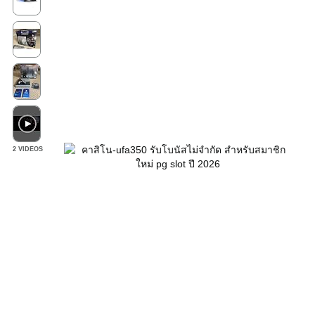
2 VIDEOS