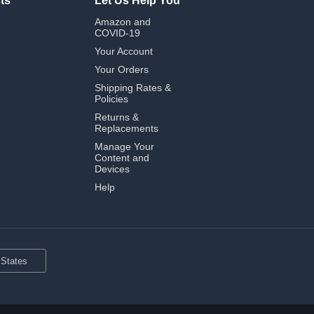
ts
Let Us Help You
Amazon and
COVID-19
Your Account
Your Orders
Shipping Rates &
Policies
Returns &
Replacements
Manage Your
Content and
Devices
Help
 States