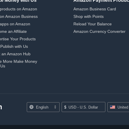
e Money with Us
Amazon Payment Produc
 products on Amazon
Amazon Business Card
 on Amazon Business
Shop with Points
 apps on Amazon
Reload Your Balance
me an Affiliate
Amazon Currency Converter
rtise Your Products
-Publish with Us
t an Amazon Hub
e More Make Money
 Us
English
$
USD - U.S. Dollar
United