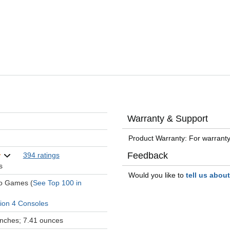
Warranty & Support
Product Warranty: For warranty
Feedback
394 ratings
s
Would you like to
tell us abou
eo Games (
See Top 100 in
tion 4 Consoles
 inches; 7.41 ounces